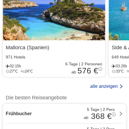
Mallorca
(
Spanien
)
Side & 
971
Hotels
649
Hote
6
Tage
|
2
Personen
02:15h
03:20h
576 €
27
°C
24
°C
33
°C
ab
alle anzeigen
Die besten Reiseangebote
5 Tage
|
2
Pers.
Frühbucher
368
€
ab